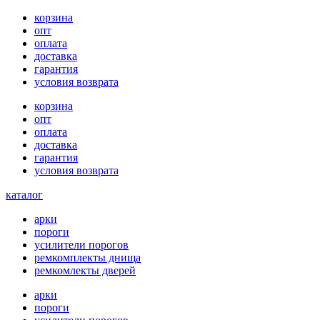
корзина
опт
оплата
доставка
гарантия
условия возврата
корзина
опт
оплата
доставка
гарантия
условия возврата
каталог
арки
пороги
усилители порогов
ремкомплекты днища
ремкомлекты дверей
арки
пороги