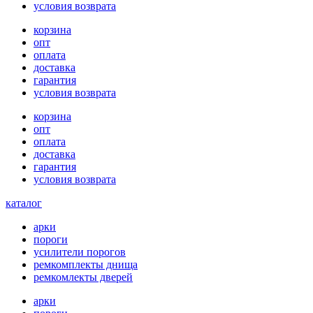
условия возврата
корзина
опт
оплата
доставка
гарантия
условия возврата
корзина
опт
оплата
доставка
гарантия
условия возврата
каталог
арки
пороги
усилители порогов
ремкомплекты днища
ремкомлекты дверей
арки