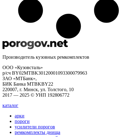
Производитель кузовных ремкомплектов
ООО «Кузовсталь»
р/сч BY02MTBK30120001093300079963
ЗАО «МТБанк»,
БИК Банка MTBKBY22
220007, г. Минск, ул. Толстого, 10
2017 — 2025 © УНП 192806772
каталог
арки
пороги
усилители порогов
ремкомплекты днища