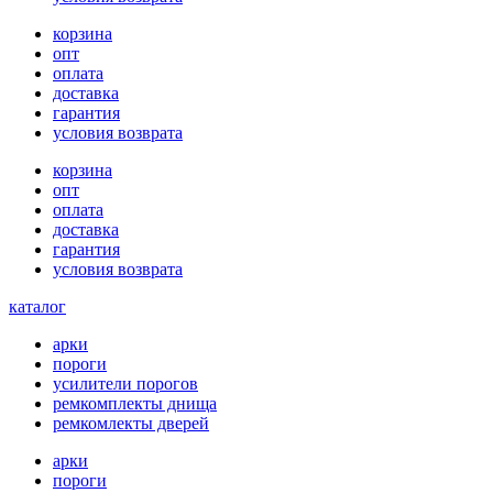
корзина
опт
оплата
доставка
гарантия
условия возврата
корзина
опт
оплата
доставка
гарантия
условия возврата
каталог
арки
пороги
усилители порогов
ремкомплекты днища
ремкомлекты дверей
арки
пороги