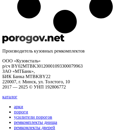
Производитель кузовных ремкомплектов
ООО «Кузовсталь»
р/сч BY02MTBK30120001093300079963
ЗАО «МТБанк»,
БИК Банка MTBKBY22
220007, г. Минск, ул. Толстого, 10
2017 — 2025 © УНП 192806772
каталог
арки
пороги
усилители порогов
ремкомплекты днища
ремкомлекты дверей